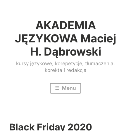
Przeskocz
do
AKADEMIA
treści
JĘZYKOWA Maciej
H. Dąbrowski
kursy językowe, korepetycje, tłumaczenia,
korekta i redakcja
Menu
Black Friday 2020