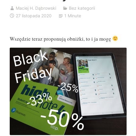
Maciej H. Dąbrowski
Bez kategorii
27 listopada 2020
1 Minute
Wszędzie teraz proponują obniżki, to i ja mogę