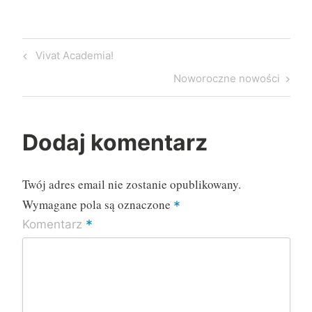
Nawigacja
Previous
Vivat Academia!
wpisu
Post
Next
Noworoczne nowości
Post
Dodaj komentarz
Twój adres email nie zostanie opublikowany.
Wymagane pola są oznaczone
*
*
Komentarz