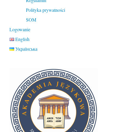
Regulamin
Polityka prywatności
SOM
Logowanie
English
Українська