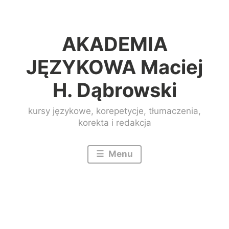
Przeskocz
do
AKADEMIA
treści
JĘZYKOWA Maciej
H. Dąbrowski
kursy językowe, korepetycje, tłumaczenia,
korekta i redakcja
Menu