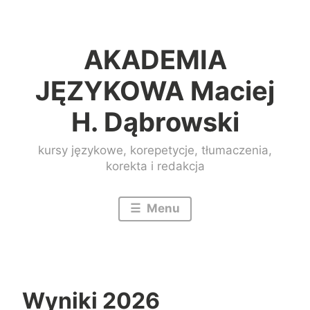
Przeskocz
do
AKADEMIA
treści
JĘZYKOWA Maciej
H. Dąbrowski
kursy językowe, korepetycje, tłumaczenia,
korekta i redakcja
Menu
Wyniki 2026