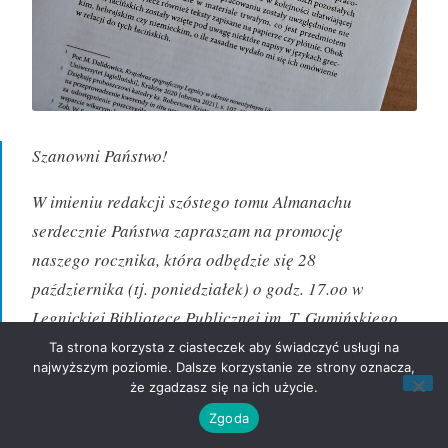
Szanowni Państwo!
W imieniu redakcji szóstego tomu Almanachu
serdecznie Państwa zapraszam na promocję
naszego rocznika, która odbędzie się 28
października (tj. poniedziałek) o godz. 17.oo w
Legnickiej Bibliotece Publicznej im. T. Gumińskiego
przy ul. Piastowskiej.
Ta strona korzysta z ciasteczek aby świadczyć usługi na
najwyższym poziomie. Dalsze korzystanie ze strony oznacza,
że zgadzasz się na ich użycie.
Pozdrawiam serdecznie
Zgoda
Maria Kubasik