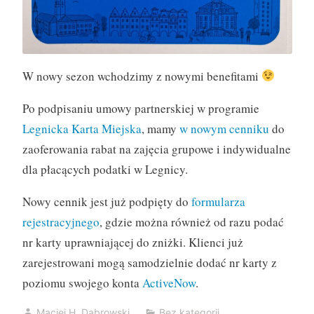
W nowy sezon wchodzimy z nowymi benefitami
Po podpisaniu umowy partnerskiej w programie
Legnicka Karta Miejska
, mamy
w nowym cenniku
do
zaoferowania rabat na zajęcia grupowe i indywidualne
dla płacących podatki w Legnicy.
Nowy cennik jest już podpięty do
formularza
rejestracyjnego
, gdzie można również od razu podać
nr karty uprawniającej do zniżki. Klienci już
zarejestrowani mogą samodzielnie dodać nr karty z
poziomu swojego konta
ActiveNow
.
Maciej H. Dąbrowski
Bez kategorii