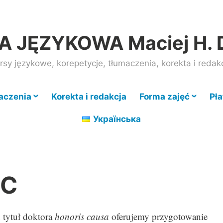
 JĘZYKOWA Maciej H. 
rsy językowe, korepetycje, tłumaczenia, korekta i redak
aczenia
Korekta i redakcja
Forma zajęć
Pła
Українська
HC
 tytuł doktora
honoris causa
oferujemy przygotowanie