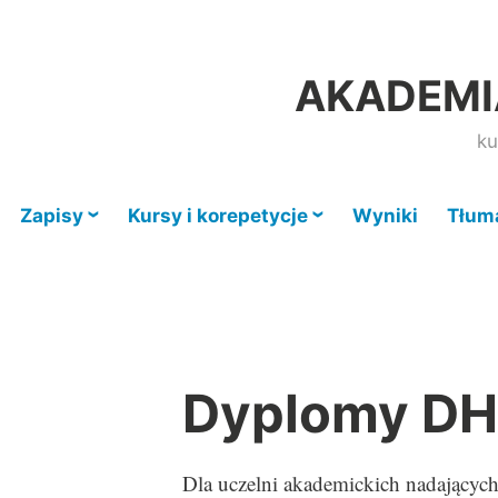
Przeskocz
do
AKADEMIA
treści
ku
Zapisy
Kursy i korepetycje
Wyniki
Tłum
Dyplomy D
Dla uczelni akademickich nadających