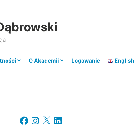
Dąbrowski
cja
tności
O Akademii
Logowanie
English
Facebook
Instagram
X
LinkedIn