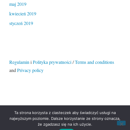
maj 2019
kwiecień 2019
styczeń 2019
Regulamin
i
Polityka prywatności
/
Terms and conditions
and
Privacy policy
Ta strona korzysta z ciasteczek aby świadczyć usługi na
Dumnie wspierane przez WordPressa
|
Motyw:
najwyższym poziomie. Dalsze korzystanie ze strony oznacza,
Independent Publisher 2. Autor motywu:
Raam Dev
.
że zgadzasz się na ich użycie.