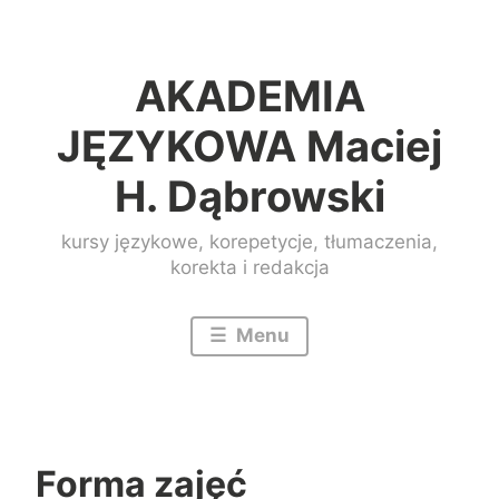
Przeskocz
do
AKADEMIA
treści
JĘZYKOWA Maciej
H. Dąbrowski
kursy językowe, korepetycje, tłumaczenia,
korekta i redakcja
Menu
Forma zajęć