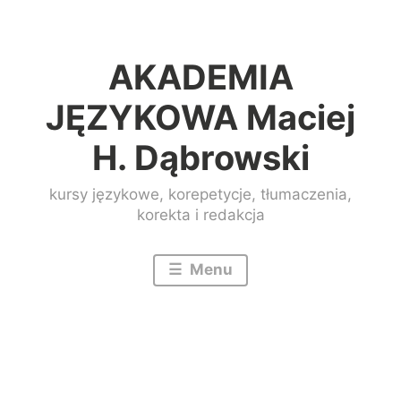
Przeskocz
do
AKADEMIA
treści
JĘZYKOWA Maciej
H. Dąbrowski
kursy językowe, korepetycje, tłumaczenia,
korekta i redakcja
Menu