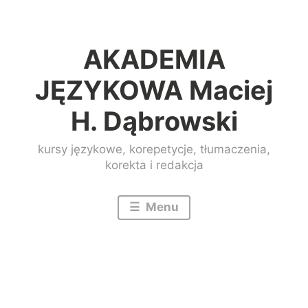
Przeskocz
do
AKADEMIA
treści
JĘZYKOWA Maciej
H. Dąbrowski
kursy językowe, korepetycje, tłumaczenia,
korekta i redakcja
Menu