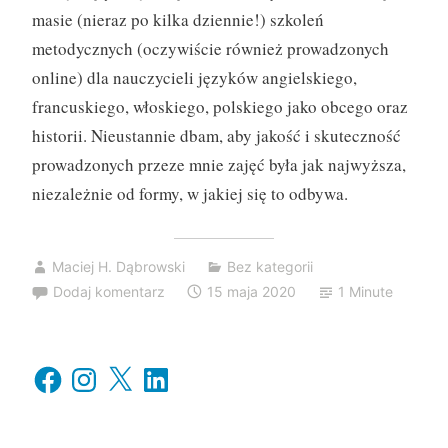
masie (nieraz po kilka dziennie!) szkoleń
metodycznych (oczywiście również prowadzonych
online) dla nauczycieli języków angielskiego,
francuskiego, włoskiego, polskiego jako obcego oraz
historii. Nieustannie dbam, aby jakość i skuteczność
prowadzonych przeze mnie zajęć była jak najwyższa,
niezależnie od formy, w jakiej się to odbywa.
Maciej H. Dąbrowski
Bez kategorii
Dodaj komentarz
15 maja 2020
1 Minute
Facebook
Instagram
X
LinkedIn