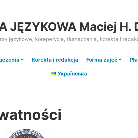
 JĘZYKOWA Maciej H. 
rsy językowe, korepetycje, tłumaczenia, korekta i redak
aczenia
Korekta i redakcja
Forma zajęć
Pła
Українська
ywatności