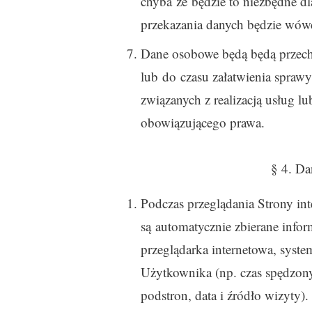
chyba że będzie to niezbędne dl
przekazania danych będzie wów
Dane osobowe będą będą przech
lub do czasu załatwienia spraw
związanych z realizacją usług 
obowiązującego prawa.
§ 4. D
Podczas przeglądania Strony in
są automatycznie zbierane info
przeglądarka internetowa, syste
Użytkownika (np. czas spędzony
podstron, data i źródło wizyty)