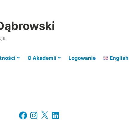
Dąbrowski
cja
tności
O Akademii
Logowanie
English
Facebook
Instagram
X
LinkedIn