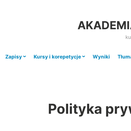
Przeskocz
do
AKADEMIA
treści
ku
Zapisy
Kursy i korepetycje
Wyniki
Tłum
Polityka pr