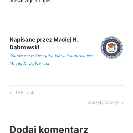
obowiązuje od lipca.
Napisane przez
Maciej H.
Dąbrowski
Zobacz wszystkie wpisy, których autorem jest
Maciej H. Dąbrowski
Nawigacja
Previous
TEFL Julii
wpisu
Post
Next
Ruszyły zapisy!
Post
Dodaj komentarz