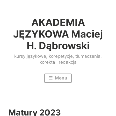
Przeskocz
do
AKADEMIA
treści
JĘZYKOWA Maciej
H. Dąbrowski
kursy językowe, korepetycje, tłumaczenia,
korekta i redakcja
Menu
Matury 2023