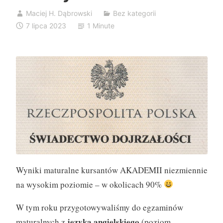
Maciej H. Dąbrowski
Bez kategorii
7 lipca 2023
1 Minute
Wyniki maturalne kursantów AKADEMII niezmiennie
na wysokim poziomie – w okolicach 90%
W tym roku przygotowywaliśmy do egzaminów
języka angielskiego
maturalnych z
(poziom