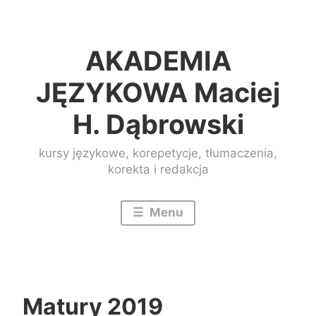
Przeskocz
do
AKADEMIA
treści
JĘZYKOWA Maciej
H. Dąbrowski
kursy językowe, korepetycje, tłumaczenia,
korekta i redakcja
Menu
Matury 2019