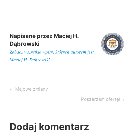
Napisane przez
Maciej H.
Dąbrowski
Zobacz wszystkie wpisy, których autorem jest
Maciej H. Dąbrowski
Nawigacja
Previous
Majowe zmiany
wpisu
Post
Next
Poszerzam ofertę!
Post
Dodaj komentarz