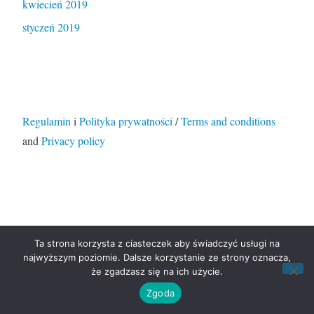
kwiecień 2019
styczeń 2019
Regulamin
i
Polityka prywatności
/
Terms and conditions
and
Privacy policy
Ta strona korzysta z ciasteczek aby świadczyć usługi na
Dumnie wspierane przez WordPressa
|
Motyw:
najwyższym poziomie. Dalsze korzystanie ze strony oznacza,
Independent Publisher 2. Autor motywu:
Raam Dev
.
że zgadzasz się na ich użycie.
Zgoda