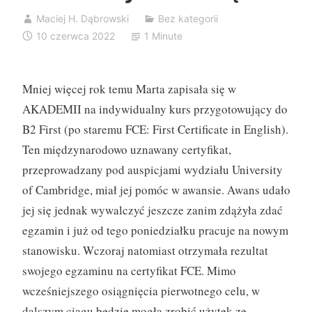
Maciej H. Dąbrowski
Bez kategorii
10 czerwca 2022
1 Minute
Mniej więcej rok temu Marta zapisała się w
AKADEMII na indywidualny kurs przygotowujący do
B2 First (po staremu FCE: First Certificate in English).
Ten międzynarodowo uznawany certyfikat,
przeprowadzany pod auspicjami wydziału University
of Cambridge, miał jej pomóc w awansie. Awans udało
jej się jednak wywalczyć jeszcze zanim zdążyła zdać
egzamin i już od tego poniedziałku pracuje na nowym
stanowisku. Wczoraj natomiast otrzymała rezultat
swojego egzaminu na certyfikat FCE. Mimo
wcześniejszego osiągnięcia pierwotnego celu, w
dalszym ciągu będzie mogła zrobić użytek ze