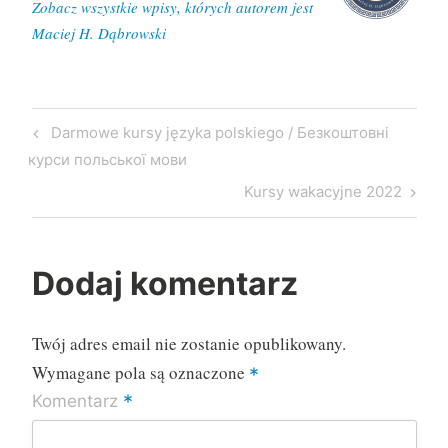
Zobacz wszystkie wpisy, których autorem jest
Maciej H. Dąbrowski
Nawigacja
Previous
Darmowe kursy języka polskiego / Безкоштовні
wpisu
Post
курси польської мови
Next
Kursy wakacyjne 2022
Post
Dodaj komentarz
Twój adres email nie zostanie opublikowany.
Wymagane pola są oznaczone
*
*
Komentarz