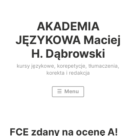
Przeskocz
do
AKADEMIA
treści
JĘZYKOWA Maciej
H. Dąbrowski
kursy językowe, korepetycje, tłumaczenia,
korekta i redakcja
Menu
FCE zdany na ocenę A!